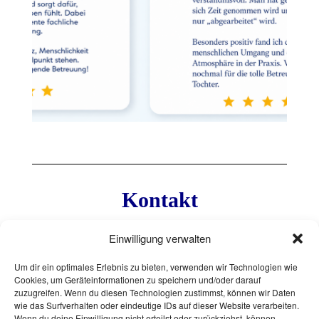
Kontakt
Telefon:
030 / 711 57 44
Einwilligung verwalten
E-Mail:
anmeldung@augen-berlin.de
Um dir ein optimales Erlebnis zu bieten, verwenden wir Technologien wie
Cookies, um Geräteinformationen zu speichern und/oder darauf
zuzugreifen. Wenn du diesen Technologien zustimmst, können wir Daten
Adresse:
Augenzentrum Marienfelde MVZ, Marienfelder
wie das Surfverhalten oder eindeutige IDs auf dieser Website verarbeiten.
Allee 11, 12277 Berlin
Wenn du deine Einwilligung nicht erteilst oder zurückziehst, können